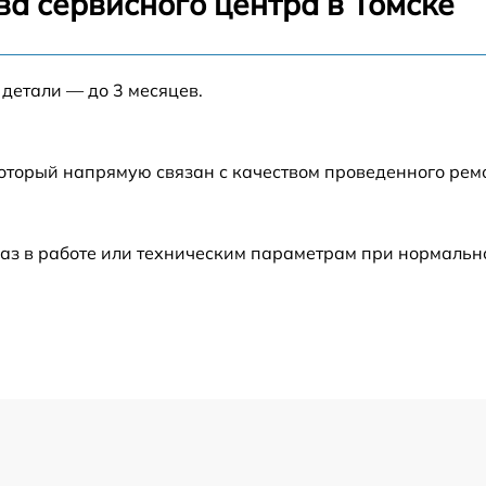
а сервисного центра в Томске
от 60 мин
от 60 мин
 детали — до 3 месяцев.
от 60 мин
который напрямую связан с качеством проведенного рем
от 60 мин
аз в работе или техническим параметрам при нормальн
от 60 мин
от 60 мин
от 60 мин
от 60 мин