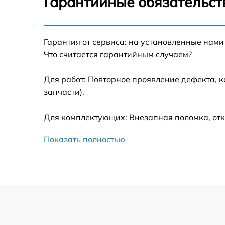
Гарантийные обязательств
Не работает батарейный отсек
Разбита линза видоискателя (окуляр)
Гарантия от сервиса: на установленные нами
Что считается гарантийным случаем?
Ремонт разъема питания
Для работ: Повторное проявление дефекта, 
запчасти).
Замена процессора CPU
Для комплектующих: Внезапная поломка, отк
Ремонт Wi-Fi модуля
Показать полностью
Ремонт и замена аккумулятора
Восстановление цепи питания
Замена дисплея