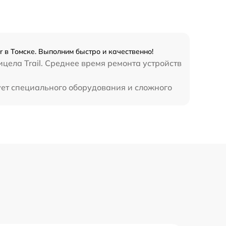
1300 р
1100 р
r в Томске. Выполним быстро и качественно!
цела Trail. Среднее время ремонта устройств
800 р
бует специального оборудования и сложного
2300 р
2300 р
1200 р
1800 р
650 р