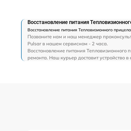
Ремонт электронно-лучевой трубки
Восстановление питания Тепловизионного 
Ремонт контроллеров
Восстановление питания Тепловизионного прицела P
Позвоните нам и наш менеджер проконсульти
Восстановление питания
Pulsar в нашем сервисном - 2 часа.
Восстановление питания Тепловизионного пр
ремонта. Наш курьер доставит устройство в 
Ремонт оптики
Ремонт датчика синхроимпульсов
Калибровка и настройка тепловизора
Ремонт встроенного дальнометра и
других устройств
Перепрошивка и обновление устройства