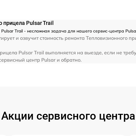
от 60 мин
прицела Pulsar Trail
от 60 мин
ulsar Trail - несложная задача для нашего сервис-центра Pulsa
рует и озвучит стоимость ремонта Тепловизионного при
от 60 мин
ицела Pulsar Trail выполняется на выезде, если не тре
сервисный центр Pulsar и обратно.
от 60 мин
от 60 мин
от 60 мин
Акции сервисного центра
от 60 мин
от 60 мин