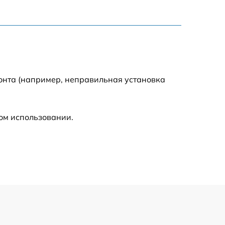
3300 р
2700 р
720 р
онта (например, неправильная установка
3500 р
ом использовании.
1100 р
1600 р
1600 р
1200 р