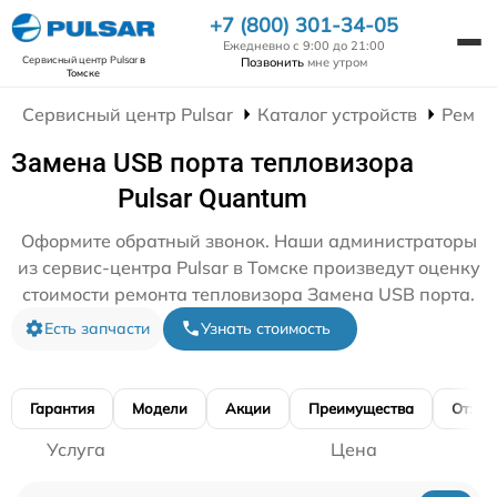
+7 (800) 301-34-05
Ежедневно с 9:00 до 21:00
Сервисный центр Pulsar
в
Позвонить
мне утром
Томске
Сервисный центр Pulsar
Каталог устройств
Ремон
Замена USB порта тепловизора
Pulsar Quantum
Оформите обратный звонок. Наши администраторы
из сервис-центра Pulsar в Томске произведут оценку
стоимости ремонта тепловизора Замена USB порта.
Есть запчасти
Узнать стоимость
Гарантия
Модели
Акции
Преимущества
Отзы
Услуга
Цена